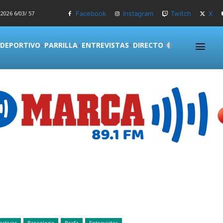
2026 6/03/ 57
Facebook
Instagram
Twitch
X
 DEPORTIVO
PARRILLA
ENTREVISTAS
DIRECTO
rtivas
Barcelona
Brafa
Entrevistas