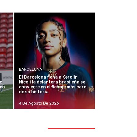
BARCELONA
El Barcelona ficha a Kerolin
io
Nicoli la delantera brasileña se
 en
convierte en el fichaje más caro
de su historia
4 De Agosto De 2026
TAY CONNECTED