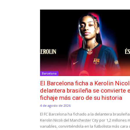
Barcelona
El Barcelona ficha a Kerolin Nicol
delantera brasileña se convierte e
fichaje más caro de su historia
4 de agosto de 2026
El FC Barcelona ha fichado a la delantera brasileña
Kerolin Nicoli del Manchester City por 1,2 millones
variables, convirtiéndola en la futbolista más cara