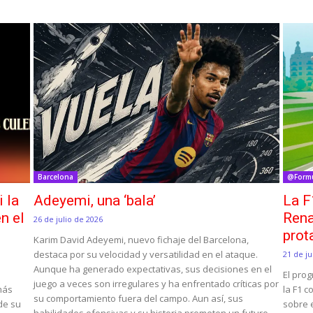
Barcelona
@Form
i la
Adeyemi, una ‘bala’
La F
n el
Rena
26 de julio de 2026
prot
Karim David Adeyemi, nuevo fichaje del Barcelona,
destaca por su velocidad y versatilidad en el ataque.
21 de ju
Aunque ha generado expectativas, sus decisiones en el
El pro
juego a veces son irregulares y ha enfrentado críticas por
 más
la F1 c
su comportamiento fuera del campo. Aun así, sus
 de su
sobre e