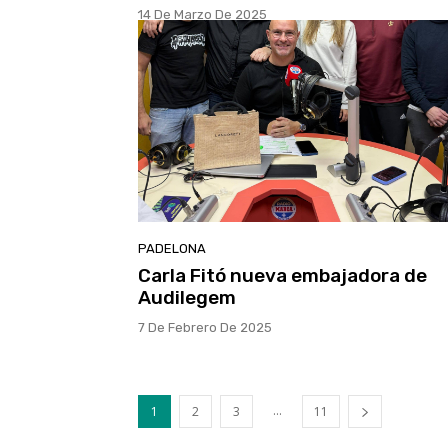
14 De Marzo De 2025
PADELONA
Carla Fitó nueva embajadora de
Audilegem
7 De Febrero De 2025
...
1
2
3
11