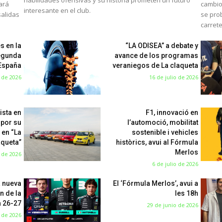
habilidades ofensivas y su historia prometen un futuro
mará
cambio
interesante en el club.
salidas
se pro
carret
s en la
“LA ODISEA” a debate y
egunda
avance de los programas
 España
veraniegos de La claqueta
o de 2026
16 de julio de 2026
ista en
F1, innovació en
 por su
l’automoció, mobilitat
 en “La
sostenible i vehicles
aqueta”
històrics, avui al Fórmula
Merlos
o de 2026
6 de julio de 2026
a nueva
El ‘Fórmula Merlos’, avui a
n de la
les 18h
 26-27
29 de junio de 2026
 de 2026