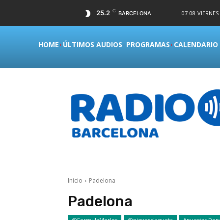
C
25.2
07-08-VIERNES-
BARCELONA
HOME
ÚLTIMOS AUDIOS
PROGRAMAS
CALENDARIO
Inicio
Padelona
Padelona
@FormulaMerlos
@nievesclaqueta
Apuestas Depo