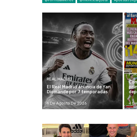
POR
REAL MADRID
Con
El Real Madrid anuncia de Yan
pri
Diomande por 7 temporadas
dep
6 De Agosto De 2026
4 D