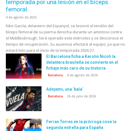
temporada por una lesión en el bíceps
femoral
4 de agosto de 2026
Kike García, delantero del Espanyol, se lesionó el tendón del
bíceps femoral de su pierna derecha durante un amistoso contra
el Middlesbrough. Será operado este miércoles y se desconoce el
tiempo de recuperación. Su ausencia afectará al equipo, ya que no
estará listo para el inicio de la temporada 2026-27.
El Barcelona ficha a Kerolin Nicoli la
delantera brasileña se convierte en el
fichaje más caro de su historia
4 de agosto de 2026
Barcelona
Adeyemi, una ‘bala’
26 de julio de 2026
Barcelona
Ferran Torres en la prórroga cose la
segunda estrella para España