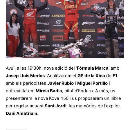
Avui, a les 19:30h, nova edició del ‘
Fórmula Marca
‘ amb
Josep Lluís Merlos
. Analitzarem el
GP de la Xina
de
F1
amb els periodistes
Javier Rubio
i
Miguel Portillo
i
entrevistarem
Mireia Badia
, pilot d’Enduro. A més, us
presentarem la nova Kove 450 i us proposarem un llibre
per regalar aquest
Sant Jordi
, les memòries de l’expilot
Dani Amatriain
.