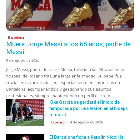
Barcelona
Muere Jorge Messi a los 68 años, padre de
Messi
8 de agosto de 2026
Jorge Messi, padre de Lionel Messi, falleció a los 68 años en un
hospital de Rosario tras una larga enfermedad. Su papel fue
crucial en la carrera de Leo, especialmente en sus inicios en
Barcelona, acompañándolo y gestionando sus asuntos
profesionales, siempre manteniendo un perfil discreto.
Kike García se perderá el inicio de
temporada por una lesión en el bíceps
femoral
4 de agosto de 2026
Espanyol
El Barcelona ficha a Kerolin Nicoli la