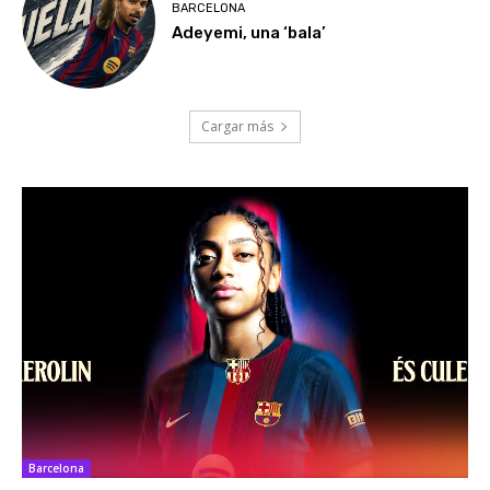
BARCELONA
Adeyemi, una ‘bala’
Cargar más
Barcelona