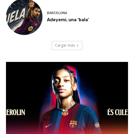
BARCELONA
Adeyemi, una ‘bala’
Cargar más