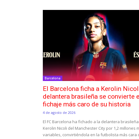
Barcelona
El Barcelona ficha a Kerolin Nicol
delantera brasileña se convierte e
fichaje más caro de su historia
4 de agosto de 2026
El FC Barcelona ha fichado a la delantera brasileña
Kerolin Nicoli del Manchester City por 1,2 millones
variables, convirtiéndola en la futbolista más cara