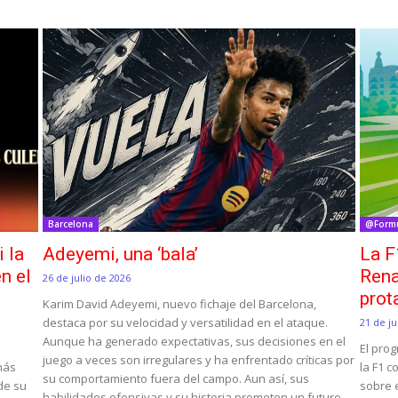
Barcelona
@Form
i la
Adeyemi, una ‘bala’
La F
n el
Rena
26 de julio de 2026
prot
Karim David Adeyemi, nuevo fichaje del Barcelona,
destaca por su velocidad y versatilidad en el ataque.
21 de ju
Aunque ha generado expectativas, sus decisiones en el
El pro
juego a veces son irregulares y ha enfrentado críticas por
 más
la F1 c
su comportamiento fuera del campo. Aun así, sus
 de su
sobre e
habilidades ofensivas y su historia prometen un futuro