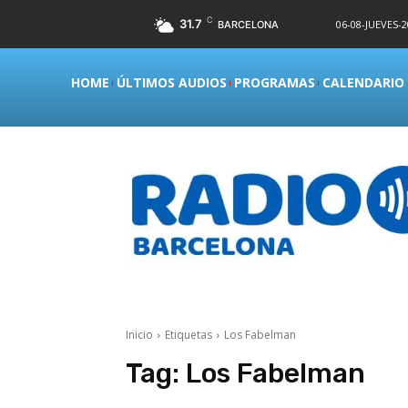
C
31.7
06-08-JUEVES-2
BARCELONA
HOME
ÚLTIMOS AUDIOS
PROGRAMAS
CALENDARIO
Inicio
Etiquetas
Los Fabelman
Tag:
Los Fabelman