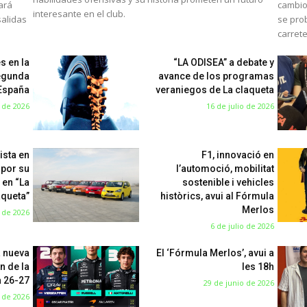
mará
cambio
interesante en el club.
salidas
se pro
carret
s en la
“LA ODISEA” a debate y
egunda
avance de los programas
 España
veraniegos de La claqueta
o de 2026
16 de julio de 2026
ista en
F1, innovació en
 por su
l’automoció, mobilitat
 en “La
sostenible i vehicles
aqueta”
històrics, avui al Fórmula
Merlos
o de 2026
6 de julio de 2026
a nueva
El ‘Fórmula Merlos’, avui a
n de la
les 18h
 26-27
29 de junio de 2026
 de 2026