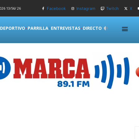
026 13/56/ 26
Facebook
Instagram
Twitch
X
 DEPORTIVO
PARRILLA
ENTREVISTAS
DIRECTO
S