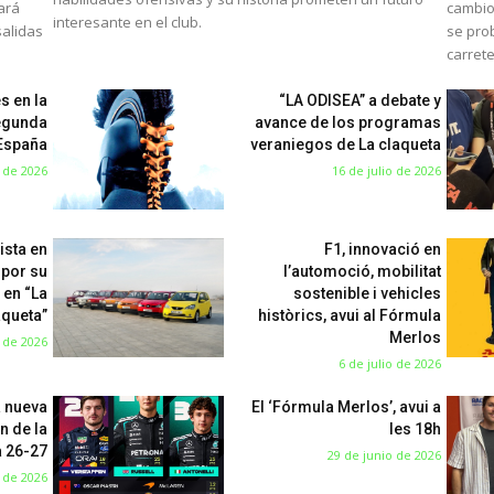
mará
cambio
interesante en el club.
salidas
se pro
carret
s en la
“LA ODISEA” a debate y
egunda
avance de los programas
 España
veraniegos de La claqueta
o de 2026
16 de julio de 2026
ista en
F1, innovació en
 por su
l’automoció, mobilitat
 en “La
sostenible i vehicles
aqueta”
històrics, avui al Fórmula
Merlos
o de 2026
6 de julio de 2026
a nueva
El ‘Fórmula Merlos’, avui a
n de la
les 18h
 26-27
29 de junio de 2026
 de 2026