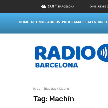
C
27.8
06-08-JUEVES-2
BARCELONA
HOME
ÚLTIMOS AUDIOS
PROGRAMAS
CALENDARIO
Inicio
Etiquetas
Machín
Tag:
Machín