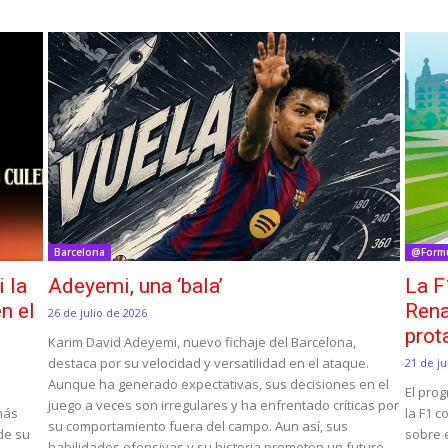
Barcelona
@Form
i la
Adeyemi, una ‘bala’
La F
n el
Rena
26 de julio de 2026
prot
Karim David Adeyemi, nuevo fichaje del Barcelona,
destaca por su velocidad y versatilidad en el ataque.
21 de ju
Aunque ha generado expectativas, sus decisiones en el
El pro
juego a veces son irregulares y ha enfrentado críticas por
 más
la F1 c
su comportamiento fuera del campo. Aun así, sus
 de su
sobre e
habilidades ofensivas y su historia prometen un futuro