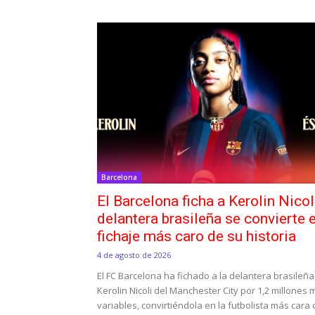
Barcelona
El Barcelona ficha a Kerolin Nicol
delantera brasileña se convierte e
fichaje más caro de su historia
4 de agosto de 2026
El FC Barcelona ha fichado a la delantera brasileña
Kerolin Nicoli del Manchester City por 1,2 millones
variables, convirtiéndola en la futbolista más cara