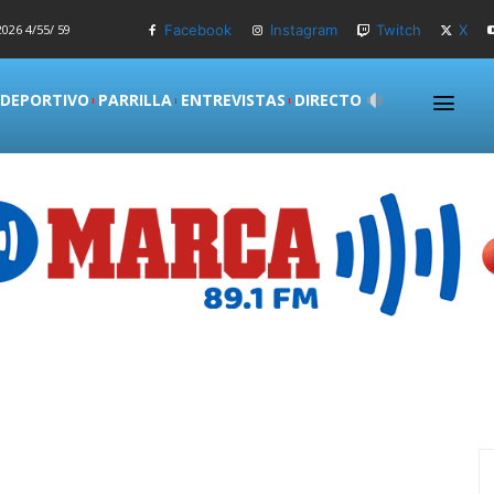
026 4/55/ 59
Facebook
Instagram
Twitch
X
 DEPORTIVO
PARRILLA
ENTREVISTAS
DIRECTO
S