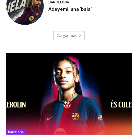
BARCELONA
Adeyemi, una ‘bala’
Cargar más
Barcelona