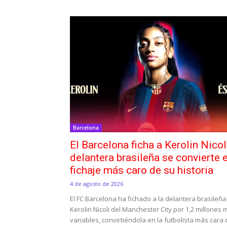
Barcelona
El Barcelona ficha a Kerolin Nicol
delantera brasileña se convierte e
fichaje más caro de su historia
4 de agosto de 2026
El FC Barcelona ha fichado a la delantera brasileña
Kerolin Nicoli del Manchester City por 1,2 millones
variables, convirtiéndola en la futbolista más cara