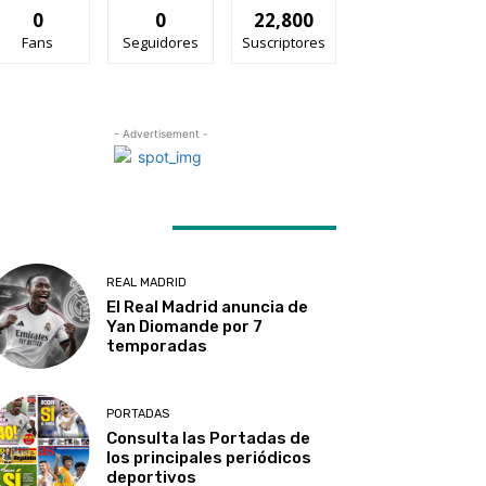
0
0
22,800
Fans
Seguidores
Suscriptores
- Advertisement -
ATEST ARTICLES
REAL MADRID
El Real Madrid anuncia de
Yan Diomande por 7
temporadas
PORTADAS
Consulta las Portadas de
los principales periódicos
deportivos