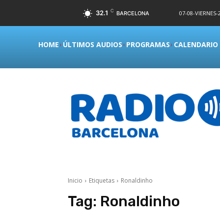
C
32.1
07-08-VIERNES-2
BARCELONA
HOME
ÚLTIMOS AUDIOS
PROGRAMAS
CALENDARIO
Inicio
Etiquetas
Ronaldinho
Tag:
Ronaldinho