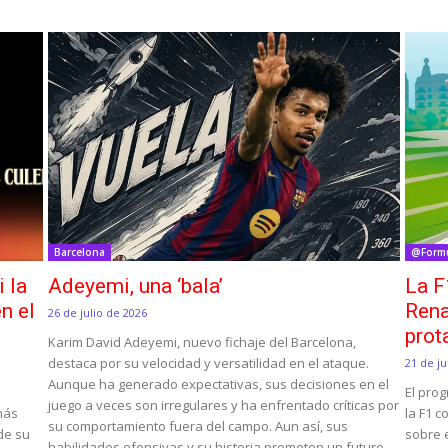
Barcelona
@Form
i la
Adeyemi, una ‘bala’
La F
n el
Rena
26 de julio de 2026
prot
Karim David Adeyemi, nuevo fichaje del Barcelona,
destaca por su velocidad y versatilidad en el ataque.
21 de ju
Aunque ha generado expectativas, sus decisiones en el
El pro
juego a veces son irregulares y ha enfrentado críticas por
 más
la F1 c
su comportamiento fuera del campo. Aun así, sus
 de su
sobre e
habilidades ofensivas y su historia prometen un futuro