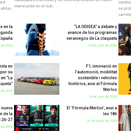
mará
cambio
interesante en el club.
salidas
se pro
carret
s en la
“LA ODISEA” a debate y
egunda
avance de los programas
 España
veraniegos de La claqueta
o de 2026
16 de julio de 2026
ista en
F1, innovació en
 por su
l’automoció, mobilitat
 en “La
sostenible i vehicles
aqueta”
històrics, avui al Fórmula
Merlos
o de 2026
6 de julio de 2026
a nueva
El ‘Fórmula Merlos’, avui a
n de la
les 18h
 26-27
29 de junio de 2026
 de 2026