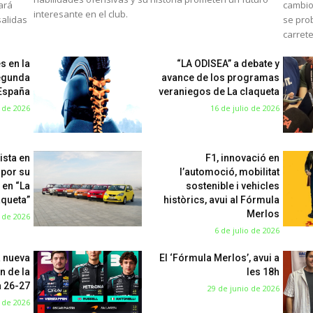
mará
cambio
interesante en el club.
salidas
se pro
carret
s en la
“LA ODISEA” a debate y
egunda
avance de los programas
 España
veraniegos de La claqueta
o de 2026
16 de julio de 2026
ista en
F1, innovació en
 por su
l’automoció, mobilitat
 en “La
sostenible i vehicles
aqueta”
històrics, avui al Fórmula
Merlos
o de 2026
6 de julio de 2026
a nueva
El ‘Fórmula Merlos’, avui a
n de la
les 18h
 26-27
29 de junio de 2026
 de 2026