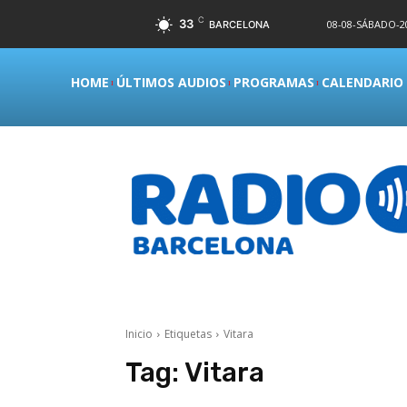
C
33
08-08-SÁBADO-20
BARCELONA
HOME
ÚLTIMOS AUDIOS
PROGRAMAS
CALENDARIO
Inicio
Etiquetas
Vitara
Tag:
Vitara