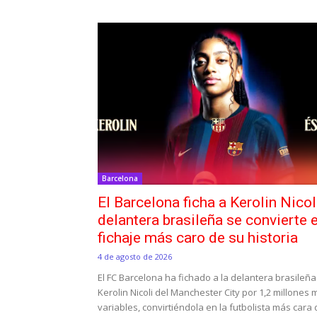
Barcelona
El Barcelona ficha a Kerolin Nicol
delantera brasileña se convierte e
fichaje más caro de su historia
4 de agosto de 2026
El FC Barcelona ha fichado a la delantera brasileña
Kerolin Nicoli del Manchester City por 1,2 millones
variables, convirtiéndola en la futbolista más cara