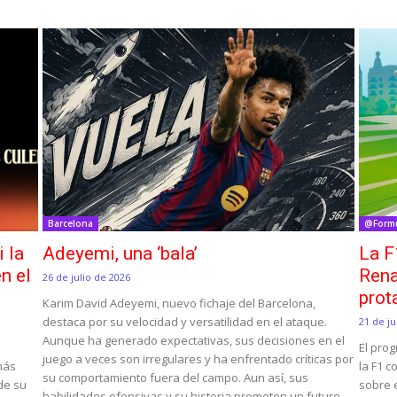
Barcelona
@Form
i la
Adeyemi, una ‘bala’
La F
n el
Rena
26 de julio de 2026
prot
Karim David Adeyemi, nuevo fichaje del Barcelona,
destaca por su velocidad y versatilidad en el ataque.
21 de ju
Aunque ha generado expectativas, sus decisiones en el
El pro
juego a veces son irregulares y ha enfrentado críticas por
 más
la F1 c
su comportamiento fuera del campo. Aun así, sus
 de su
sobre e
habilidades ofensivas y su historia prometen un futuro