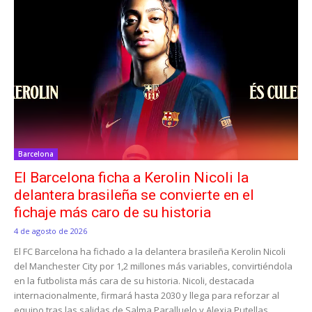
Barcelona
El Barcelona ficha a Kerolin Nicoli la
delantera brasileña se convierte en el
fichaje más caro de su historia
4 de agosto de 2026
El FC Barcelona ha fichado a la delantera brasileña Kerolin Nicoli
del Manchester City por 1,2 millones más variables, convirtiéndola
en la futbolista más cara de su historia. Nicoli, destacada
internacionalmente, firmará hasta 2030 y llega para reforzar al
equipo tras las salidas de Salma Paralluelo y Alexia Putellas.