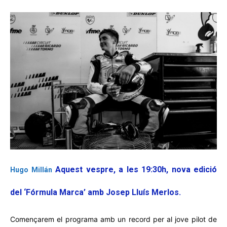
Aquest vespre, a les 19:30h, nova edició
Hugo Millán
del ‘Fórmula Marca’ amb Josep Lluís Merlos.
Començarem el programa amb un record per al jove pilot de