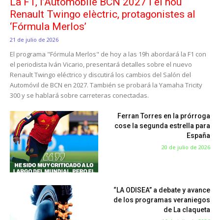
La F1, l’Automobile BCN 2027 i el nou
Renault Twingo elèctric, protagonistes al
‘Fórmula Merlos’
21 de julio de 2026
El programa "Fórmula Merlos" de hoy a las 19h abordará la F1 con
el periodista Iván Vicario, presentará detalles sobre el nuevo
Renault Twingo eléctrico y discutirá los cambios del Salón del
Automóvil de BCN en 2027. También se probará la Yamaha Tricity
300 y se hablará sobre carreteras conectadas.
Ferran Torres en la prórroga
cose la segunda estrella para
España
20 de julio de 2026
“LA ODISEA” a debate y avance
de los programas veraniegos
de La claqueta