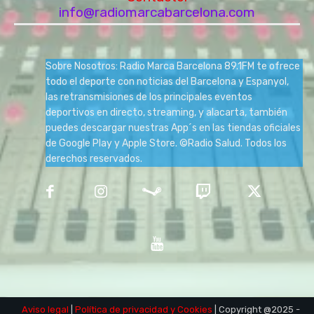
info@radiomarcabarcelona.com
Sobre Nosotros: Radio Marca Barcelona 89.1FM te ofrece
todo el deporte con noticias del Barcelona y Espanyol,
las retransmisiones de los principales eventos
deportivos en directo, streaming, y alacarta, también
puedes descargar nuestras App´s en las tiendas oficiales
de Google Play y Apple Store. ©Radio Salud. Todos los
derechos reservados.
Aviso legal
|
Política de privacidad
y Cookies
| Copyright @2025 -