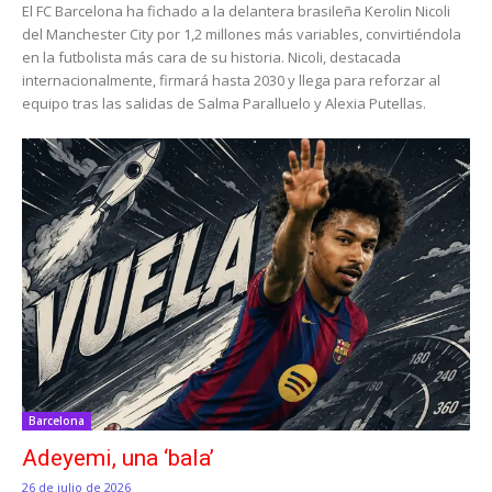
El FC Barcelona ha fichado a la delantera brasileña Kerolin Nicoli
del Manchester City por 1,2 millones más variables, convirtiéndola
en la futbolista más cara de su historia. Nicoli, destacada
internacionalmente, firmará hasta 2030 y llega para reforzar al
equipo tras las salidas de Salma Paralluelo y Alexia Putellas.
Barcelona
Adeyemi, una ‘bala’
26 de julio de 2026