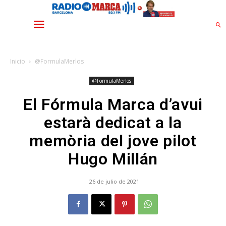
Inicio
@FormulaMerlos
@FormulaMerlos
El Fórmula Marca d’avui
estarà dedicat a la
memòria del jove pilot
Hugo Millán
26 de julio de 2021