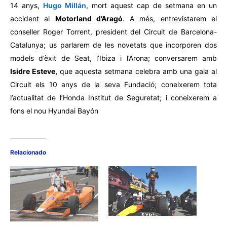
14 anys,
Hugo Millán
, mort aquest cap de setmana en un
accident al
Motorland d’Aragó
. A més, entrevistarem el
conseller Roger Torrent, president del Circuit de Barcelona-
Catalunya; us parlarem de les novetats que incorporen dos
models d’èxit de Seat, l’Ibiza i l’Arona; conversarem amb
Isidre Esteve,
que aquesta setmana celebra amb una gala al
Circuit els 10 anys de la seva Fundació; coneixerem tota
l’actualitat de l’Honda Institut de Seguretat; i coneixerem a
fons el nou Hyundai Bayón
Relacionado