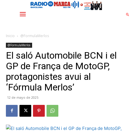
Inicio
@FormulaMerlos
@FormulaMerlos
El saló Automobile BCN i el
GP de França de MotoGP,
protagonistes avui al
‘Fórmula Merlos’
12 de mayo de 2025