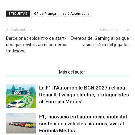
ETIQUETAS
GP de França
saló Automobile
Artículo anterior
Artículo siguiente
Barcelona : epicentro de start-
Eventos de iGaming a los que
ups que revitalizan el comercio
asistir: Guía del jugador
tradicional
Artículos relacionados
Más del autor
La F1, l’Automobile BCN 2027 i el nou
Renault Twingo elèctric, protagonistes
al ‘Fórmula Merlos’
F1, innovació en l’automoció, mobilitat
sostenible i vehicles històrics, avui al
Fórmula Merlos