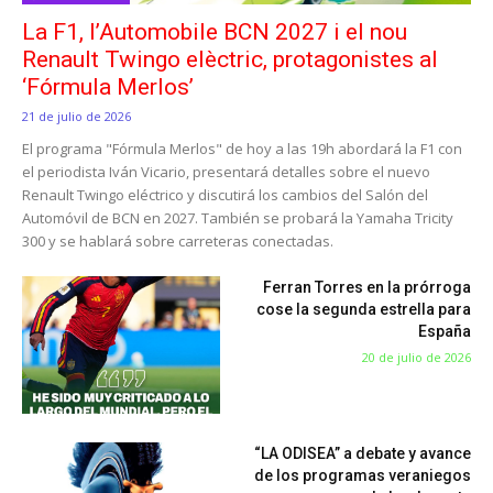
La F1, l’Automobile BCN 2027 i el nou
Renault Twingo elèctric, protagonistes al
‘Fórmula Merlos’
21 de julio de 2026
El programa "Fórmula Merlos" de hoy a las 19h abordará la F1 con
el periodista Iván Vicario, presentará detalles sobre el nuevo
Renault Twingo eléctrico y discutirá los cambios del Salón del
Automóvil de BCN en 2027. También se probará la Yamaha Tricity
300 y se hablará sobre carreteras conectadas.
Ferran Torres en la prórroga
cose la segunda estrella para
España
20 de julio de 2026
“LA ODISEA” a debate y avance
de los programas veraniegos