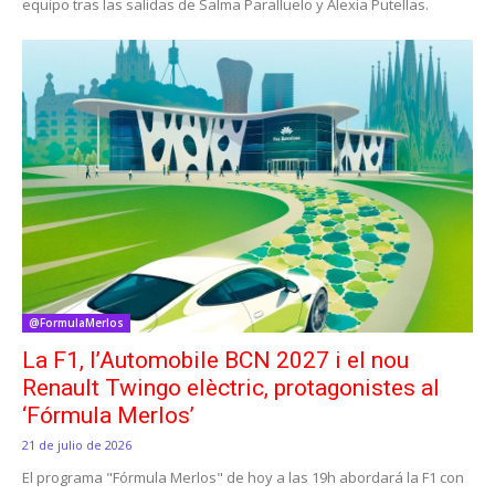
equipo tras las salidas de Salma Paralluelo y Alexia Putellas.
@FormulaMerlos
La F1, l’Automobile BCN 2027 i el nou
Renault Twingo elèctric, protagonistes al
‘Fórmula Merlos’
21 de julio de 2026
El programa "Fórmula Merlos" de hoy a las 19h abordará la F1 con