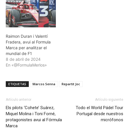
Raimon Duran i Valentí
Fradera, avui al Formula
Marca per analitzar el
mundial de F1
8 de abril de 2024
En «@FormulaMerlos»
ETIQUETAS
Marcos Senna
Repartit Joc
Artículo anterior
Artículo siguiente
Els pilots ‘Cohete’ Suárez,
Todo el World Pádel Tour
Miquel Molina i Toni Forné,
Portugal desde nuestros
protagonistes avui al Fórmula
micrófonos
Marca