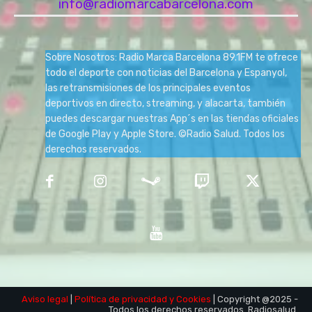
info@radiomarcabarcelona.com
Sobre Nosotros: Radio Marca Barcelona 89.1FM te ofrece
todo el deporte con noticias del Barcelona y Espanyol,
las retransmisiones de los principales eventos
deportivos en directo, streaming, y alacarta, también
puedes descargar nuestras App´s en las tiendas oficiales
de Google Play y Apple Store. ©Radio Salud. Todos los
derechos reservados.
Aviso legal
|
Política de privacidad
y Cookies
| Copyright @2025 -
Todos los derechos reservados. Radiosalud.