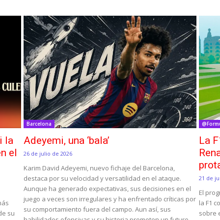
Barcelona
@Form
i la
Adeyemi, una ‘bala’
La F
n el
Rena
26 de julio de 2026
prot
Karim David Adeyemi, nuevo fichaje del Barcelona,
destaca por su velocidad y versatilidad en el ataque.
21 de ju
Aunque ha generado expectativas, sus decisiones en el
El pro
juego a veces son irregulares y ha enfrentado críticas por
 más
la F1 c
su comportamiento fuera del campo. Aun así, sus
 de su
sobre e
habilidades ofensivas y su historia prometen un futuro