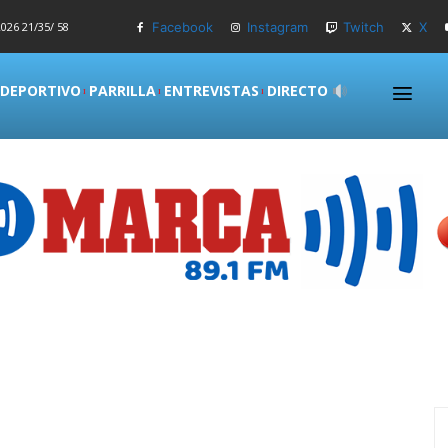
026 21/35/ 58
Facebook
Instagram
Twitch
X
 DEPORTIVO
PARRILLA
ENTREVISTAS
DIRECTO
S