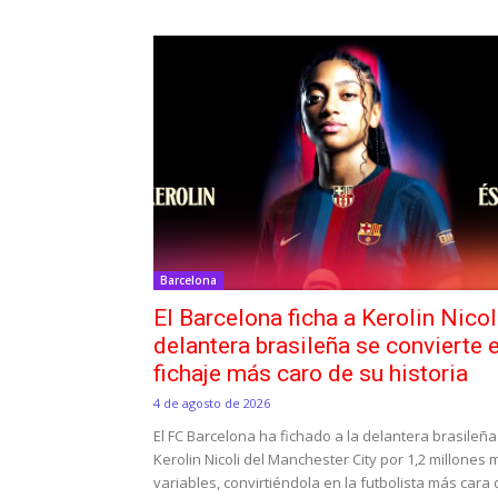
Barcelona
El Barcelona ficha a Kerolin Nicol
delantera brasileña se convierte e
fichaje más caro de su historia
4 de agosto de 2026
El FC Barcelona ha fichado a la delantera brasileña
Kerolin Nicoli del Manchester City por 1,2 millones
variables, convirtiéndola en la futbolista más cara