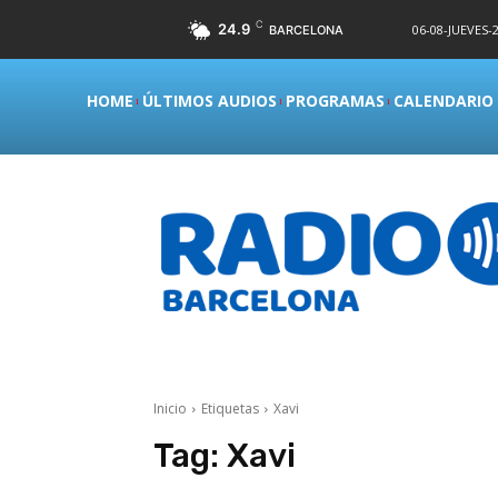
C
24.9
06-08-JUEVES-2
BARCELONA
HOME
ÚLTIMOS AUDIOS
PROGRAMAS
CALENDARIO
Inicio
Etiquetas
Xavi
Tag:
Xavi