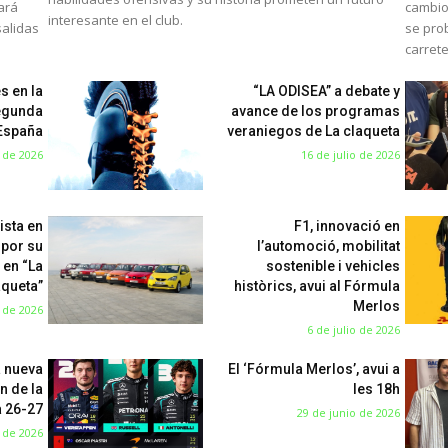
mará
cambio
interesante en el club.
salidas
se pro
carret
s en la
“LA ODISEA” a debate y
egunda
avance de los programas
 España
veraniegos de La claqueta
o de 2026
16 de julio de 2026
ista en
F1, innovació en
 por su
l’automoció, mobilitat
 en “La
sostenible i vehicles
aqueta”
històrics, avui al Fórmula
Merlos
o de 2026
6 de julio de 2026
a nueva
El ‘Fórmula Merlos’, avui a
n de la
les 18h
 26-27
29 de junio de 2026
 de 2026