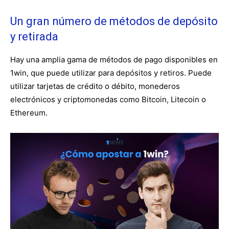
Un gran número de métodos de depósito
y retirada
Hay una amplia gama de métodos de pago disponibles en
1win, que puede utilizar para depósitos y retiros. Puede
utilizar tarjetas de crédito o débito, monederos
electrónicos y criptomonedas como Bitcoin, Litecoin o
Ethereum.