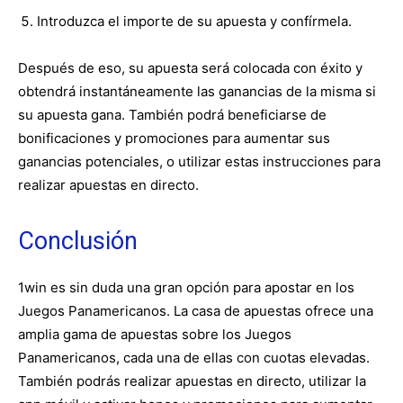
Introduzca el importe de su apuesta y confírmela.
Después de eso, su apuesta será colocada con éxito y
obtendrá instantáneamente las ganancias de la misma si
su apuesta gana. También podrá beneficiarse de
bonificaciones y promociones para aumentar sus
ganancias potenciales, o utilizar estas instrucciones para
realizar apuestas en directo.
Conclusión
1win es sin duda una gran opción para apostar en los
Juegos Panamericanos. La casa de apuestas ofrece una
amplia gama de apuestas sobre los Juegos
Panamericanos, cada una de ellas con cuotas elevadas.
También podrás realizar apuestas en directo, utilizar la