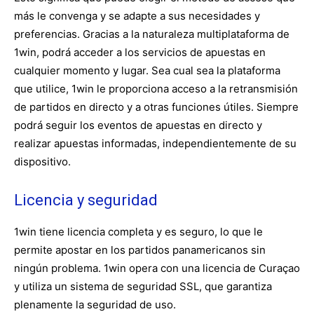
más le convenga y se adapte a sus necesidades y
preferencias. Gracias a la naturaleza multiplataforma de
1win, podrá acceder a los servicios de apuestas en
cualquier momento y lugar. Sea cual sea la plataforma
que utilice, 1win le proporciona acceso a la retransmisión
de partidos en directo y a otras funciones útiles. Siempre
podrá seguir los eventos de apuestas en directo y
realizar apuestas informadas, independientemente de su
dispositivo.
Licencia y seguridad
1win tiene licencia completa y es seguro, lo que le
permite apostar en los partidos panamericanos sin
ningún problema. 1win opera con una licencia de Curaçao
y utiliza un sistema de seguridad SSL, que garantiza
plenamente la seguridad de uso.