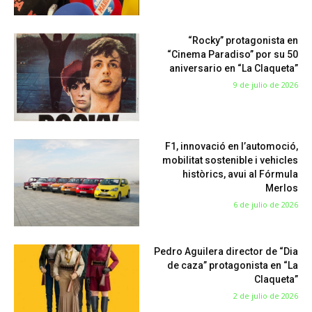
“Rocky” protagonista en
“Cinema Paradiso” por su 50
aniversario en “La Claqueta”
9 de julio de 2026
F1, innovació en l’automoció,
mobilitat sostenible i vehicles
històrics, avui al Fórmula
Merlos
6 de julio de 2026
Pedro Aguilera director de “Dia
de caza” protagonista en “La
Claqueta”
2 de julio de 2026