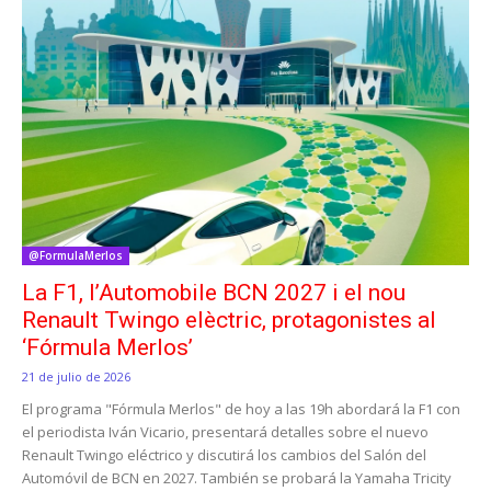
@FormulaMerlos
La F1, l’Automobile BCN 2027 i el nou
Renault Twingo elèctric, protagonistes al
‘Fórmula Merlos’
21 de julio de 2026
El programa "Fórmula Merlos" de hoy a las 19h abordará la F1 con
el periodista Iván Vicario, presentará detalles sobre el nuevo
Renault Twingo eléctrico y discutirá los cambios del Salón del
Automóvil de BCN en 2027. También se probará la Yamaha Tricity