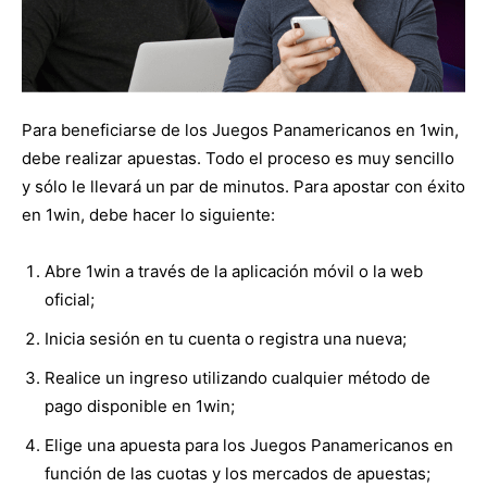
Para beneficiarse de los Juegos Panamericanos en 1win,
debe realizar apuestas. Todo el proceso es muy sencillo
y sólo le llevará un par de minutos. Para apostar con éxito
en 1win, debe hacer lo siguiente:
Abre 1win a través de la aplicación móvil o la web
oficial;
Inicia sesión en tu cuenta o registra una nueva;
Realice un ingreso utilizando cualquier método de
pago disponible en 1win;
Elige una apuesta para los Juegos Panamericanos en
función de las cuotas y los mercados de apuestas;