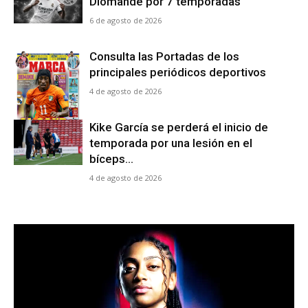
Diomande por 7 temporadas
6 de agosto de 2026
Consulta las Portadas de los
principales periódicos deportivos
4 de agosto de 2026
Kike García se perderá el inicio de
temporada por una lesión en el
bíceps...
4 de agosto de 2026