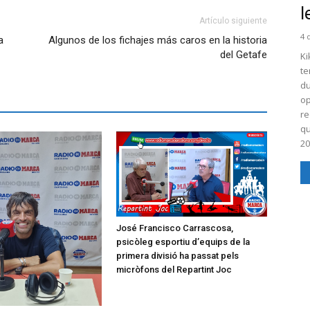
l
Artículo siguiente
4 
a
Algunos de los fichajes más caros en la historia
del Getafe
Ki
te
du
op
re
qu
20
José Francisco Carrascosa,
psicòleg esportiu d’equips de la
primera divisió ha passat pels
micròfons del Repartint Joc