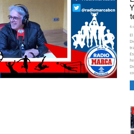
Y
t
6 
El
Di
tr
Es
hi
Di
co