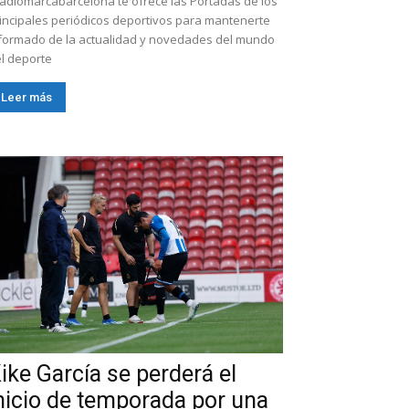
adiomarcabarcelona te ofrece las Portadas de los
incipales periódicos deportivos para mantenerte
formado de la actualidad y novedades del mundo
l deporte
Leer más
ike García se perderá el
nicio de temporada por una