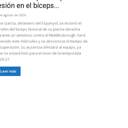
esión en el bíceps...
de agosto de 2026
ke García, delantero del Espanyol, se lesionó el
ndón del bíceps femoral de su pierna derecha
rante un amistoso contra el Middlesbrough. Será
erado este miércoles y se desconoce el tiempo de
cuperación. Su ausencia afectará al equipo, ya
e no estará listo para el inicio de la temporada
26-27.
Leer más