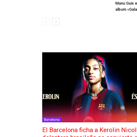
Manu Guix e
album «Gala
Barcelona
El Barcelona ficha a Kerolin Nicol