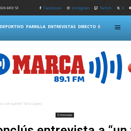
026 6/03/ 53
Facebook
Instagram
Twitch
X
 DEPORTIVO
PARRILLA
ENTREVISTAS
DIRECTO
ipo con suerte”: Siro López
Entrevistas
onclús entrevista a “un 