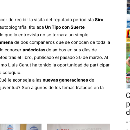
er de recibir la visita del reputado periodista
Siro
utobiografía, titulada
Un Tipo con Suerte
do que la entrevista no se tornara un simple
 amena
de dos compañeros que se conocen de toda la
dido conocer
anécdotas
de ambos en sus días de
os tras el libro, publicado el pasado 30 de marzo. Al
imo Lluis Canut ha tenido la oportunidad de participar
o coloquio.
Qué le aconseja a las
nuevas generaciones
de
juventud? Son algunos de los temas tratados en la
C
p
d
4 