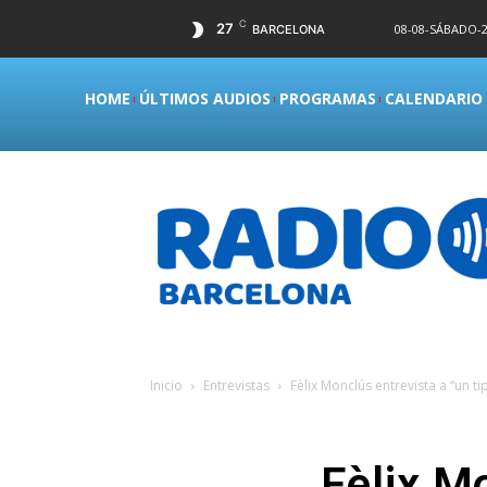
C
27
08-08-SÁBADO-2
BARCELONA
HOME
ÚLTIMOS AUDIOS
PROGRAMAS
CALENDARIO
Inicio
Entrevistas
Fèlix Monclús entrevista a “un t
Fèlix M