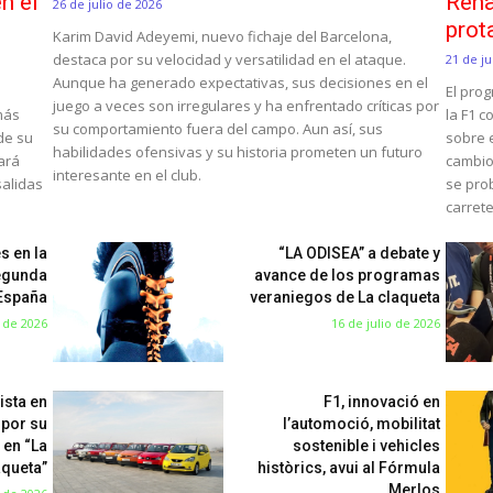
n el
Rena
26 de julio de 2026
prot
Karim David Adeyemi, nuevo fichaje del Barcelona,
destaca por su velocidad y versatilidad en el ataque.
21 de ju
Aunque ha generado expectativas, sus decisiones en el
El pro
juego a veces son irregulares y ha enfrentado críticas por
 más
la F1 c
su comportamiento fuera del campo. Aun así, sus
 de su
sobre e
habilidades ofensivas y su historia prometen un futuro
mará
cambio
interesante en el club.
salidas
se pro
carret
s en la
“LA ODISEA” a debate y
egunda
avance de los programas
 España
veraniegos de La claqueta
o de 2026
16 de julio de 2026
ista en
F1, innovació en
 por su
l’automoció, mobilitat
 en “La
sostenible i vehicles
aqueta”
històrics, avui al Fórmula
Merlos