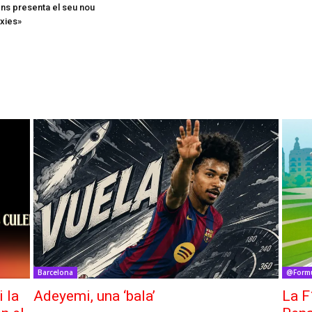
ns presenta el seu nou
xies»
Barcelona
@Form
i la
Adeyemi, una ‘bala’
La F