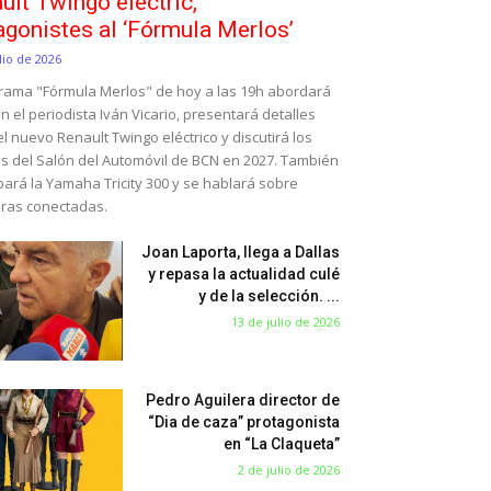
ult Twingo elèctric,
agonistes al ‘Fórmula Merlos’
lio de 2026
grama "Fórmula Merlos" de hoy a las 19h abordará
on el periodista Iván Vicario, presentará detalles
l nuevo Renault Twingo eléctrico y discutirá los
s del Salón del Automóvil de BCN en 2027. También
bará la Yamaha Tricity 300 y se hablará sobre
eras conectadas.
Joan Laporta, llega a Dallas
y repasa la actualidad culé
y de la selección. ...
13 de julio de 2026
Pedro Aguilera director de
“Dia de caza” protagonista
en “La Claqueta”
2 de julio de 2026