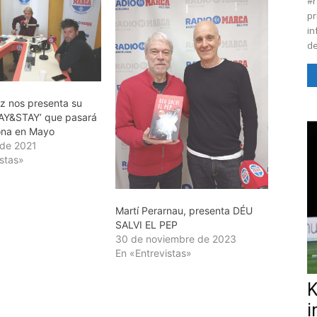
#r
pr
in
de
z nos presenta su
AY&STAY’ que pasará
ona en Mayo
 de 2021
istas»
Martí Perarnau, presenta DÉU
SALVI EL PEP
30 de noviembre de 2023
En «Entrevistas»
K
i