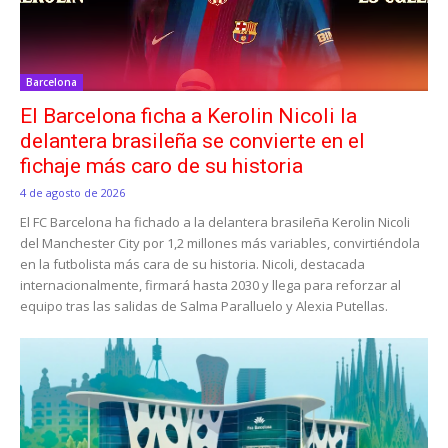
Barcelona
El Barcelona ficha a Kerolin Nicoli la
delantera brasileña se convierte en el
fichaje más caro de su historia
4 de agosto de 2026
El FC Barcelona ha fichado a la delantera brasileña Kerolin Nicoli
del Manchester City por 1,2 millones más variables, convirtiéndola
en la futbolista más cara de su historia. Nicoli, destacada
internacionalmente, firmará hasta 2030 y llega para reforzar al
equipo tras las salidas de Salma Paralluelo y Alexia Putellas.