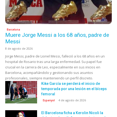
Barcelona
Muere Jorge Messi a los 68 años, padre de
Messi
8 de agosto de 2026
Jorge Messi, padre de Lionel Messi, falleció a los 68 años en un
hospital de Rosario tras una larga enfermedad. Su papel fue
crucial en la carrera de Leo, especialmente en sus inicios en
Barcelona, acompañándolo y gestionando sus asuntos
profesionales, siempre manteniendo un perfil discreto.
Kike García se perderá el inicio de
temporada por una lesión en el bíceps
femoral
4 de agosto de 2026
Espanyol
El Barcelona ficha a Kerolin Nicoli la