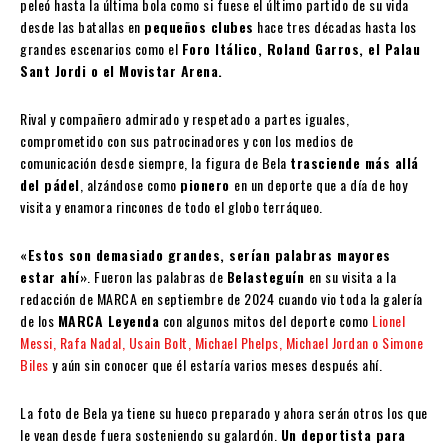
peleó hasta la última bola como si fuese el último partido de su vida
desde las batallas en
pequeños clubes
hace tres décadas hasta los
grandes escenarios como el
Foro Itálico, Roland Garros, el Palau
Sant Jordi o el Movistar Arena.
Rival y compañero admirado y respetado a partes iguales,
comprometido con sus patrocinadores y con los medios de
comunicación desde siempre, la figura de Bela
trasciende más allá
del pádel
, alzándose como
pionero
en un deporte que a día de hoy
visita y enamora rincones de todo el globo terráqueo.
«
Estos son demasiado grandes, serían palabras mayores
estar ahí»
. Fueron las palabras de
Belasteguín
en su visita a la
redacción de MARCA en septiembre de 2024 cuando vio toda la galería
de los
MARCA Leyenda
con algunos mitos del deporte como
Lionel
Messi, Rafa Nadal, Usain Bolt, Michael Phelps, Michael Jordan o Simone
Biles
y aún sin conocer que él estaría varios meses después ahí.
La foto de Bela ya tiene su hueco preparado y ahora serán otros los que
le vean desde fuera sosteniendo su galardón.
Un deportista para