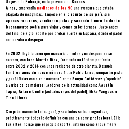
Un joven de
Pehuajó
, en la provincia de
Buenos
Aires,
emprendía
mediados de los 90
una aventura que estaba
plagada de incógnitas. Empezó en el
circuito de su país sin
apenas recursos, vendiendo palas y sacando dinero de donde
buenamente podía
para viajar y comer en los torneos. Justo antes
del final de siglo, apostó por probar suerte en
España
, donde el pádel
comenzaba a despegar.
En
2002
llegó la unión que marcaría un antes y un después en su
carrera, con
Juan Martín Díaz,
formando un tándem perfecto
entre
2002 y 2014
con unos registros de otro planeta. Después
fue
tres años de nuevo número 1
con
Pablo Lima,
compartió pista
y ganó títulos con otro exnúmero 1 como
Sanyo Gutiérrez
y ‘apadrinó’
a varios de los mejores jugadores de la actualidad como
Agustín
Tapia, Arturo Coello
(actuales reyes del pádel),
Mike Yanguas o
Tino Libaak.
Con prácticamente todos ganó, y si a todos se les preguntase,
prácticamente todos le definirían con una palabra:
profesional
. Él lo
fue antes incluso que el propio deporte. Entrenó como el que más y