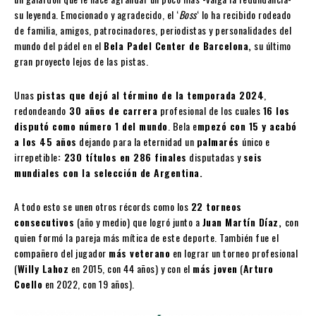
su leyenda. Emocionado y agradecido, el ‘
Boss
‘ lo ha recibido rodeado
de familia, amigos, patrocinadores, periodistas y personalidades del
mundo del pádel en el
Bela Padel Center de Barcelona,
su último
gran proyecto lejos de las pistas.
Unas
pistas que dejó al término de la temporada 2024
,
redondeando
30 años de carrera
profesional de los cuales
16 los
disputó como número 1 del mundo
. Bela e
mpezó con 15 y acabó
a los 45 años
dejando para la eternidad un
palmarés
único e
irrepetible
: 230 títulos en 286 finales
disputadas y
seis
mundiales con la selección de Argentina.
A todo esto se unen otros récords como los
22 torneos
consecutivos
(año y medio) que logró junto a
Juan Martín Díaz,
con
quien formó la pareja más mítica de este deporte. También fue el
compañero del jugador
más veterano
en lograr un torneo profesional
(
Willy Lahoz
en 2015, con 44 años) y con el
más joven
(
Arturo
Coello
en 2022, con 19 años).