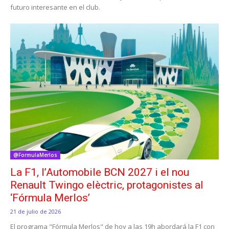
futuro interesante en el club.
@FormulaMerlos
La F1, l’Automobile BCN 2027 i el nou
Renault Twingo elèctric, protagonistes al
‘Fórmula Merlos’
21 de julio de 2026
El programa "Fórmula Merlos" de hoy a las 19h abordará la F1 con