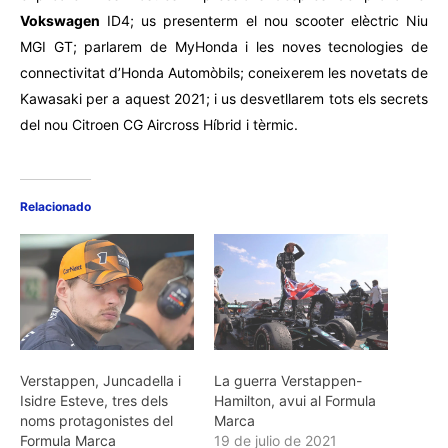
Vokswagen
ID4; us presenterm el nou scooter elèctric Niu
MGI GT; parlarem de MyHonda i les noves tecnologies de
connectivitat d’Honda Automòbils; coneixerem les novetats de
Kawasaki per a aquest 2021; i us desvetllarem tots els secrets
del nou Citroen CG Aircross Híbrid i tèrmic.
Relacionado
Verstappen, Juncadella i
La guerra Verstappen-
Isidre Esteve, tres dels
Hamilton, avui al Formula
noms protagonistes del
Marca
Formula Marca
19 de julio de 2021