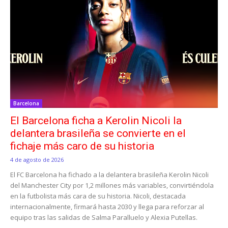
Barcelona
El Barcelona ficha a Kerolin Nicoli la
delantera brasileña se convierte en el
fichaje más caro de su historia
4 de agosto de 2026
El FC Barcelona ha fichado a la delantera brasileña Kerolin Nicoli
del Manchester City por 1,2 millones más variables, convirtiéndola
en la futbolista más cara de su historia. Nicoli, destacada
internacionalmente, firmará hasta 2030 y llega para reforzar al
equipo tras las salidas de Salma Paralluelo y Alexia Putellas.