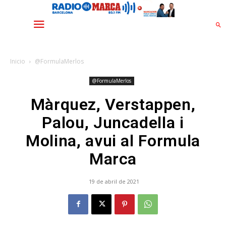
Inicio
@FormulaMerlos
@FormulaMerlos
Màrquez, Verstappen,
Palou, Juncadella i
Molina, avui al Formula
Marca
19 de abril de 2021