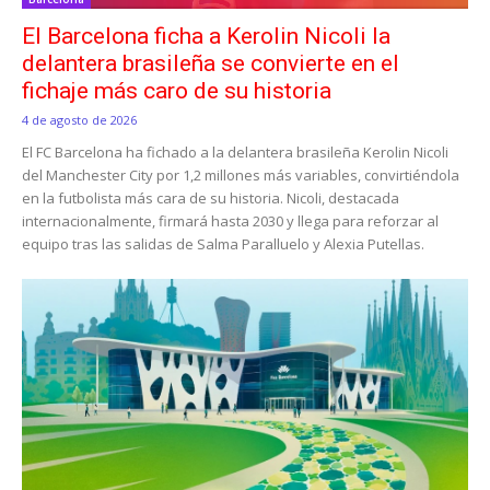
El Barcelona ficha a Kerolin Nicoli la
delantera brasileña se convierte en el
fichaje más caro de su historia
4 de agosto de 2026
El FC Barcelona ha fichado a la delantera brasileña Kerolin Nicoli
del Manchester City por 1,2 millones más variables, convirtiéndola
en la futbolista más cara de su historia. Nicoli, destacada
internacionalmente, firmará hasta 2030 y llega para reforzar al
equipo tras las salidas de Salma Paralluelo y Alexia Putellas.