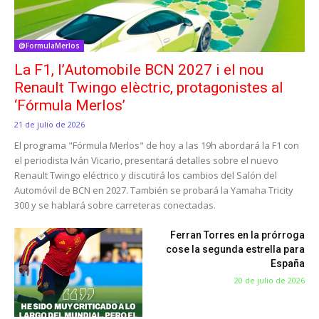
@FormulaMerlos
La F1, l’Automobile BCN 2027 i el nou
Renault Twingo elèctric, protagonistes al
‘Fórmula Merlos’
21 de julio de 2026
El programa "Fórmula Merlos" de hoy a las 19h abordará la F1 con
el periodista Iván Vicario, presentará detalles sobre el nuevo
Renault Twingo eléctrico y discutirá los cambios del Salón del
Automóvil de BCN en 2027. También se probará la Yamaha Tricity
300 y se hablará sobre carreteras conectadas.
Ferran Torres en la prórroga
cose la segunda estrella para
España
20 de julio de 2026