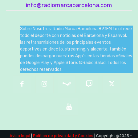
info@radiomarcabarcelona.com
Sobre Nosotros: Radio Marca Barcelona 89.1FM te ofrece
todo el deporte con noticias del Barcelona y Espanyol,
las retransmisiones de los principales eventos
deportivos en directo, streaming, y alacarta, también
puedes descargar nuestras App´s en las tiendas oficiales
de Google Play y Apple Store. ©Radio Salud. Todos los
derechos reservados.
Aviso legal
|
Política de privacidad
y Cookies
| Copyright @2025 -